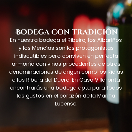
Bodega con tradición
En nuestra bodega el Ribeiro, los Albariños
y los Mencías son los protagonistas
indiscutibles pero conviven en perfecta
armonía con vinos procedentes de otras
denominaciones de origen como los Riojas
o los Ribera del Duero. En Casa Villaronta
encontrarás una bodega apta para todos
los gustos en el corazón de la Mariña
Lucense.